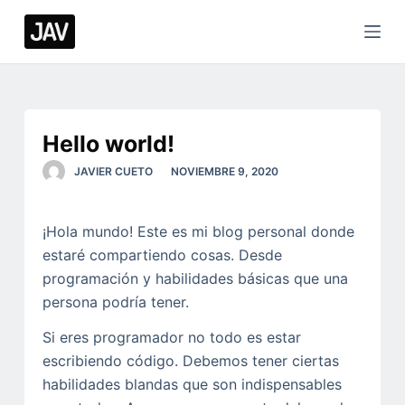
S
a
l
t
a
r
Hello world!
a
JAVIER CUETO
NOVIEMBRE 9, 2020
l
c
¡Hola mundo! Este es mi blog personal donde
o
estaré compartiendo cosas. Desde
n
programación y habilidades básicas que una
t
persona podría tener.
e
n
Si eres programador no todo es estar
i
escribiendo código. Debemos tener ciertas
d
habilidades blandas que son indispensables
o